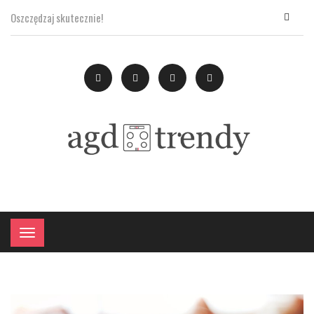
Oszczędzaj skutecznie!
×
Menu