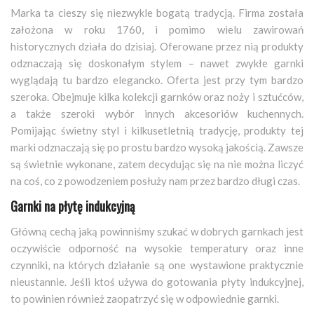
Marka ta cieszy się niezwykle bogatą tradycją. Firma została
założona w roku 1760, i pomimo wielu zawirowań
historycznych działa do dzisiaj. Oferowane przez nią produkty
odznaczają się doskonałym stylem – nawet zwykłe garnki
wyglądają tu bardzo elegancko. Oferta jest przy tym bardzo
szeroka. Obejmuje kilka kolekcji garnków oraz noży i sztućców,
a także szeroki wybór innych akcesoriów kuchennych.
Pomijając świetny styl i kilkusetletnią tradycję, produkty tej
marki odznaczają się po prostu bardzo wysoką jakością. Zawsze
są świetnie wykonane, zatem decydując się na nie można liczyć
na coś, co z powodzeniem posłuży nam przez bardzo długi czas.
Garnki na płytę indukcyjną
Główną cechą jaką powinniśmy szukać w dobrych garnkach jest
oczywiście odporność na wysokie temperatury oraz inne
czynniki, na których działanie są one wystawione praktycznie
nieustannie. Jeśli ktoś używa do gotowania płyty indukcyjnej,
to powinien również zaopatrzyć się w odpowiednie garnki.