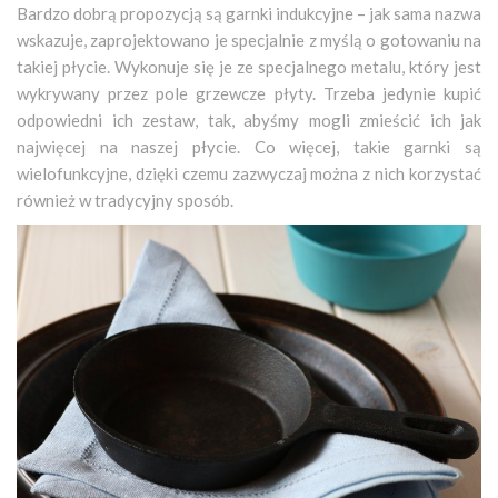
Bardzo dobrą propozycją są garnki indukcyjne – jak sama nazwa
wskazuje, zaprojektowano je specjalnie z myślą o gotowaniu na
takiej płycie. Wykonuje się je ze specjalnego metalu, który jest
wykrywany przez pole grzewcze płyty. Trzeba jedynie kupić
odpowiedni ich zestaw, tak, abyśmy mogli zmieścić ich jak
najwięcej na naszej płycie. Co więcej, takie garnki są
wielofunkcyjne, dzięki czemu zazwyczaj można z nich korzystać
również w tradycyjny sposób.