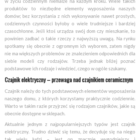
w życiu codziennym niemalże na każdym kroku. Wiele takich
produktów to niezbędne elementy wyposażenia naszych
domów; bez korzystania z nich wykonywanie nawet prostych,
codziennych czynności byłoby o wiele trudniejsze i bardziej
czasochłonne. Jeśli ktoś urządza swój dom czy mieszkanie, to
powinien zadbać o takie rzeczy z najwyższą uwagą. Na rynku
spotkamy się obecnie z ogromnym ich wyborem, zatem nigdy
nie ma większych problemów ze znalezieniem odpowiednich dla
siebie modeli czy rodzajów. Trzeba jednak bliżej poznać
podstawowe ich rodzaje i wiedzieć, czego w ogóle szukamy.
Czajnik elektryczny – przewaga nad czajnikiem ceramicznym
Czajnik należy do tych podstawowych elementów wyposażenia
naszego domu, z których korzystamy praktycznie codziennie.
Warto w takim razie przyjrzeć się rodzajom czajników, jakie są
obecnie dostępne w sklepach.
Aktualnie jednym z najpopularniejszych typów jest czajnik
elektryczny. Trudno dziwić się temu, że decyduje się na niego
tak wielu ludzi – jest on znacznie wygodniejszy i