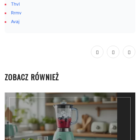
Thvl
Rrmv
Avaj
ZOBACZ RÓWNIEŻ