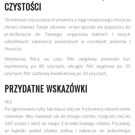
CZYSTOŚCI
Terminowe czyszczenie frytownicy z nagromadzonego tłuszczu
chroni również Twoje zdrowie: w ten sposób nie dopuścisz do
przeniknięcia do Twojego organizmu bakterii i innych
szkodliwych substancji powstałych w resztkach jedzenia i
tłuszczu.
Wymieniaj filtry na czas: filtr węglowy powinien być
wymieniony po 80 użyciach, okrągły filtr węglowy po 35
użyciach, filtr siatkowy kwadratowy po 20 użyciach.
PRZYDATNE WSKAZÓWKI
№1
Po ugotowaniu ryby lub mięsa olej we frytownicy nieuchronnie
ciemnieje. Aby nadawał się do innego użytku, rozgrzej olej do
160 stopni i włóż do niego 2 kromki białego chleba. Poczekaj,
aż bąbelki wokół chleba znikną i nabierze on jednolitego