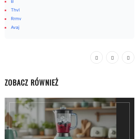
B
Thvl
Rrmv
Avaj
ZOBACZ RÓWNIEŻ