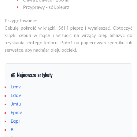
Przyprawy - sól, pieprz
Przygotowanie:
Cebulę pokroić w krążki. Sól i pieprz i wymieszać. Obtoczyć
krążki cebuli w mące i wrzucić na wrzący olej. Smażyć do
uzyskania złotego koloru. Połóż na papierowym ręczniku lub
serwetce, aby nadmiar oleju odciekł.
📰 Najnowsze artykuły
Lrmv
Ldqv
Jmtu
Epmv
Eqpl
B