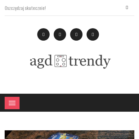
Oszczędzaj skutecznie!
×
Menu