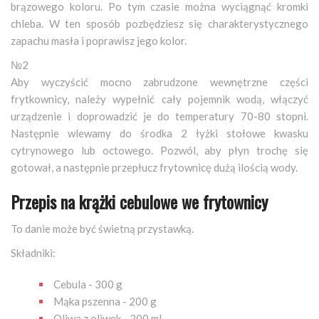
brązowego koloru. Po tym czasie można wyciągnąć kromki
chleba. W ten sposób pozbędziesz się charakterystycznego
zapachu masła i poprawisz jego kolor.
№2
Aby wyczyścić mocno zabrudzone wewnętrzne części
frytkownicy, należy wypełnić cały pojemnik wodą, włączyć
urządzenie i doprowadzić je do temperatury 70-80 stopni.
Następnie wlewamy do środka 2 łyżki stołowe kwasku
cytrynowego lub octowego. Pozwól, aby płyn trochę się
gotował, a następnie przepłucz frytownicę dużą ilością wody.
Przepis na krążki cebulowe we frytownicy
To danie może być świetną przystawką.
Składniki:
Cebula - 300 g
Mąka pszenna - 200 g
Oliwa z oliwek - 200 ml