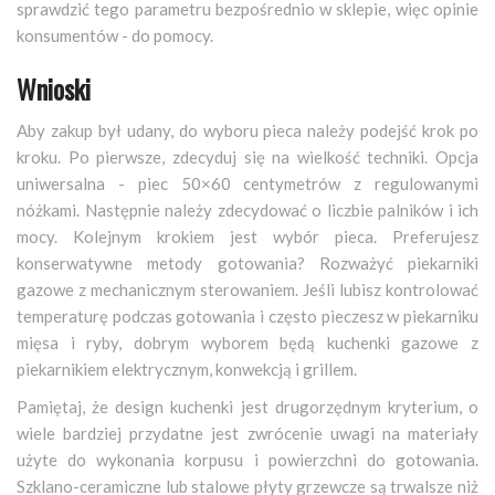
sprawdzić tego parametru bezpośrednio w sklepie, więc opinie
konsumentów - do pomocy.
Wnioski
Aby zakup był udany, do wyboru pieca należy podejść krok po
kroku. Po pierwsze, zdecyduj się na wielkość techniki. Opcja
uniwersalna - piec 50×60 centymetrów z regulowanymi
nóżkami. Następnie należy zdecydować o liczbie palników i ich
mocy. Kolejnym krokiem jest wybór pieca. Preferujesz
konserwatywne metody gotowania? Rozważyć piekarniki
gazowe z mechanicznym sterowaniem. Jeśli lubisz kontrolować
temperaturę podczas gotowania i często pieczesz w piekarniku
mięsa i ryby, dobrym wyborem będą kuchenki gazowe z
piekarnikiem elektrycznym, konwekcją i grillem.
Pamiętaj, że design kuchenki jest drugorzędnym kryterium, o
wiele bardziej przydatne jest zwrócenie uwagi na materiały
użyte do wykonania korpusu i powierzchni do gotowania.
Szklano-ceramiczne lub stalowe płyty grzewcze są trwalsze niż