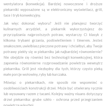
wentylatora (konwekcja). Bardziej nowoczesne i droższe
piekarniki wyposażone są w elektroniczny wyświetlacz, grill,
tace i tryb konwekcyjny.
Jak więc dokonać wyboru? Jeśli nie planujesz tworzyć
kulinarnych arcydzieł, a piekarnik wykorzystujesz do
przyrządzania najprostszych potraw, wystarczy Ci klasyk z
kilkoma trybami grzania, podświetleniem i timerem. Jesteś
smakoszem, uwielbiasz pieczone potrawy i chciałbyś, aby Twoje
potrawy piekły się w piekarniku jak najbardziej równomiernie?
Nie obejdzie się również bez technologii konwekcyjnej, która
zapewnia równomierne rozprowadzanie powietrza wewnątrz
piekarnika. Grill jest niezbędny dla tych, którzy często pieką
małe porcje wołowiny, ryby lub kurczaka.
Mówiąc o piekarnikach, nie sposób nie wspomnieć o
osobliwościach konstrukcji drzwi. Może być otwierany ręcznie
lub wysuwany razem z tacami. Kolejny ważny niuans dotyczący
drzwi piekarnika: grube szkło - ochrona przed przegrzaniem
powietrza w kuchni.