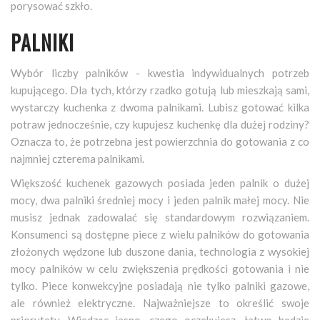
porysować szkło.
PALNIKI
Wybór liczby palników - kwestia indywidualnych potrzeb
kupującego. Dla tych, którzy rzadko gotują lub mieszkają sami,
wystarczy kuchenka z dwoma palnikami. Lubisz gotować kilka
potraw jednocześnie, czy kupujesz kuchenkę dla dużej rodziny?
Oznacza to, że potrzebna jest powierzchnia do gotowania z co
najmniej czterema palnikami.
Większość kuchenek gazowych posiada jeden palnik o dużej
mocy, dwa palniki średniej mocy i jeden palnik małej mocy. Nie
musisz jednak zadowalać się standardowym rozwiązaniem.
Konsumenci są dostępne piece z wielu palników do gotowania
złożonych wędzone lub duszone dania, technologia z wysokiej
mocy palników w celu zwiększenia prędkości gotowania i nie
tylko. Piece konwekcyjne posiadają nie tylko palniki gazowe,
ale również elektryczne. Najważniejsze to określić swoje
priorytety. Wiedząc jasno, czego oczekujesz, łatwo będzie