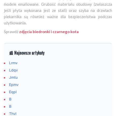
modele emaliowane. Grubość materiału obudowy (zwłaszcza
jeśli płyta wykonana jest ze stali) oraz szyba na drzwiach
piekarnika są również ważne dla bezpieczeństwa podczas
użytkowania.
Sprawdź
zdjęcia biedronki i czarnego kota
📰 Najnowsze artykuły
Lrmv
Ldqv
Jmtu
Epmv
Eqpl
B
B
Thvl