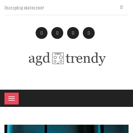
Oszczędzaj skutecznie!
×
Menu