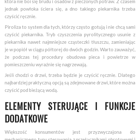
która nie boi się brudu i osadów z pieczonych potraw. Z czasem
jednak powłoka ściera się, a dno takiego piekarnika trzeba
czyścić ręcznie.
Piroliza to system dla tych, którzy często gotują i nie chcą sami
czyścić piekarnika. Tryb czyszczenia pyrolitycznego usunie z
piekarnika nawet najmniejsze cząsteczki tłuszczu, zamieniając
je w popiół w ciągu półtorej do dwóch godzin. Warto zauważyć,
że podczas tej procedury obudowa pieca i powietrze w
pomieszczeniu wyraźnie się nagrzewają.
Jeśli chodzi o drzwi, trzeba będzie je czyścić ręcznie. Dlatego
najbardziej praktyczną opcją są zdejmowane drzwi, które można
czyścić pod bieżącą wodą.
ELEMENTY STERUJĄCE I FUNKCJE
DODATKOWE
Większość konsumentów jest przyzwyczajona do
mechanicznego typu sterowania z przełącznikami obrotowymi i