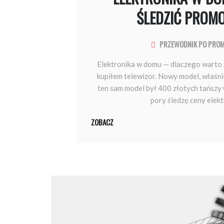
ŚLEDZIĆ PROM
PRZEWODNIK PO PRO
Elektronika w domu — dlaczego warto 
kupiłem telewizor. Nowy model, właśnie
ten sam model był 400 złotych tańszy 
pory śledzę ceny elektr
ZOBACZ