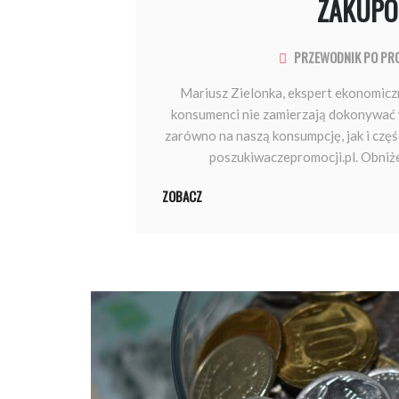
ZAKUPÓ
PRZEWODNIK PO PR
Mariusz Zielonka, ekspert ekonomiczn
konsumenci nie zamierzają dokonywać 
zarówno na naszą konsumpcję, jak i częś
poszukiwaczepromocji.pl. Obniżen
ZOBACZ