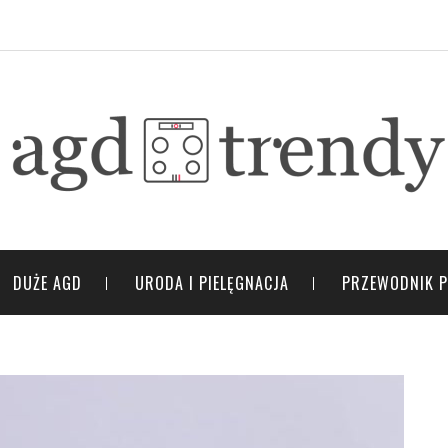
DUŻE AGD
URODA I PIELĘGNACJA
PRZEWODNIK 