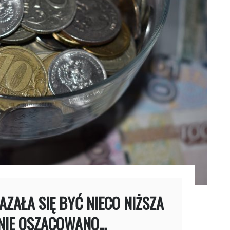
ZAŁA SIĘ BYĆ NIECO NIŻSZA
NIE OSZACOWANO...