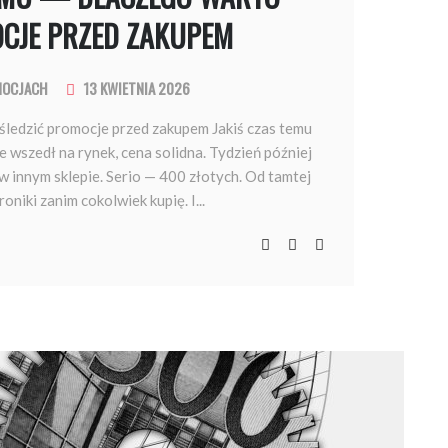
OCJE PRZED ZAKUPEM
MOCJACH
13 KWIETNIA 2026
śledzić promocje przed zakupem Jakiś czas temu
 wszedł na rynek, cena solidna. Tydzień później
w innym sklepie. Serio — 400 złotych. Od tamtej
oniki zanim cokolwiek kupię. I...