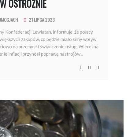
W OSTROŻNIE
OMOCJACH
21 LIPCA 2023
y Konfederacji Lewiatan, informuje, że polscy
większych zakupów, co będzie miało silny wpływ
ciowo na przemysł i świadczenie usług. Wiecej na
ie inflacji przynosi poprawę nastrojów...