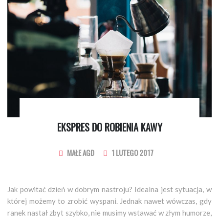
EKSPRES DO ROBIENIA KAWY
MAŁE AGD
1 LUTEGO 2017
Jak powitać dzień w dobrym nastroju? Idealna jest sytuacja, w
której możemy to zrobić wyspani. Jednak nawet wówczas, gdy
ranek nastał zbyt szybko, nie musimy wstawać w złym humorze,