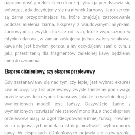
napojem dość gorzkim. Nieco inaczej sytuacja przedstawia się
wówczas, gdy decydujemy się na młynek żarnowy. Jego sercem
są żarna przypominające te, które znajdują zastosowanie
podczas mielenia ziarna. Ekspresy z wbudowanymi młynkami
żarnowymi są zwykle droższe od tych, które wyposażono w
młynku udarowe, w zamian zyskujemy jednak walory smakowe,
kawa nie jest bowiem gorzka, a my decydujemy sami o tym, z
jaką przestrzenią dla fragmentów zmielonej kawy będziemy
mieli do czynienia.
Ekspres ciśnieniowy, czy ekspres przelewowy
Gdy zastanawiamy się nad tym, czy lepiej jest wybrać ekspres
ciśnieniowy, czy tez przelewowy, zwykle bierzemy pod uwagę
przede wszystkim czynnik finansowy, jako że to właśnie drugi z
wymienionych modeli jest tańszy. Oczywiście, żadne z
wymienionych rozwiązań nie stanowi monolitu, a choć ekspresy
przelewowe mają na ogół zdecydowanie mniej funkcji, również
w ich najnowszych modelach istnieje możliwość wyboru mocy
kawy. W ekspresach ciśnieniowych pojawia się rozwiązanie,