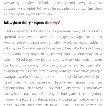
wystarczy bowiem filiżanka aromatycznej kawy, a zaraz
poczujemy się lepiej. Jeśli więc jeszcze nie zaopatrzyliśmy się w
ekspres do kawy, czas to zmienić!
Jak wybrać dobry ekspres do
kawy
?
Trudno wskazać taki ekspres do parzenia kawy, który będzie
spełniał oczekiwania każdego kupującego. Jego zakup jest
kwestią indywidualną i wymaga, abyśmy odpowiedzieli sobie na
kilka pytań. Najważniejsze wiąże się z tym, jaka technika kawy
odpowiada nam najbardziej, inaczej smakuje ona bowiem w
zależności od tego, czy jest parzona w ekspresie ciśnieniowym,
czy też w przelewowym. Nie bez znaczenia jest też czas, jakim
dysponujemy, ekspres przelewowy wymaga bowiem większego
zaangażowania z naszej strony i nie musi się sprawdzić, jeśli
rano musimy się spieszyć. Problemem mogą być też
ograniczenia finansowe. Niektóre ekspresy ciśnieniowe
zachwycają nas swoimi licznymi funkcjami, trudno jednak
marzyć o zakupie produktu, który wymaga zainwestowanie w
niego dwóch miesięcznych pensji.
Tani i dobry sprzęt do