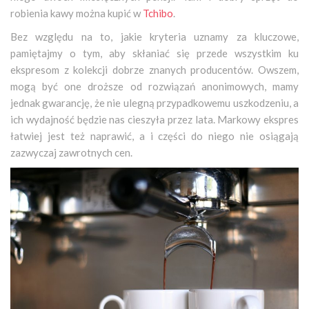
robienia kawy można kupić w
Tchibo
.
Bez względu na to, jakie kryteria uznamy za kluczowe,
pamiętajmy o tym, aby skłaniać się przede wszystkim ku
ekspresom z kolekcji dobrze znanych producentów. Owszem,
mogą być one droższe od rozwiązań anonimowych, mamy
jednak gwarancję, że nie ulegną przypadkowemu uszkodzeniu, a
ich wydajność będzie nas cieszyła przez lata. Markowy ekspres
łatwiej jest też naprawić, a i części do niego nie osiągają
zazwyczaj zawrotnych cen.