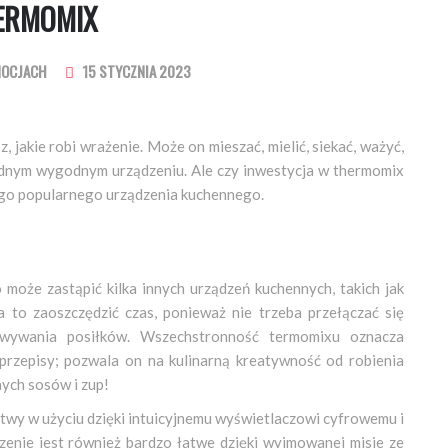
ERMOMIX
MOCJACH
15 STYCZNIA 2023
, jakie robi wrażenie. Może on mieszać, mielić, siekać, ważyć,
ednym wygodnym urządzeniu. Ale czy inwestycja w thermomix
tego popularnego urządzenia kuchennego.
 może zastąpić kilka innych urządzeń kuchennych, takich jak
a to zaoszczędzić czas, ponieważ nie trzeba przełączać się
owywania posiłków. Wszechstronność termomixu oznacza
 przepisy; pozwala on na kulinarną kreatywność od robienia
ych sosów i zup!
twy w użyciu dzięki intuicyjnemu wyświetlaczowi cyfrowemu i
enie jest również bardzo łatwe dzięki wyjmowanej misie ze