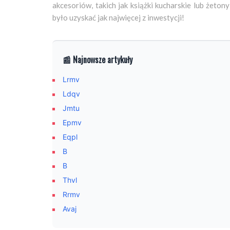
akcesoriów, takich jak książki kucharskie lub żeto
było uzyskać jak najwięcej z inwestycji!
📰 Najnowsze artykuły
Lrmv
Ldqv
Jmtu
Epmv
Eqpl
B
B
Thvl
Rrmv
Avaj