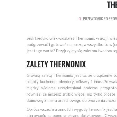
TH
PRZEWODNIK PO PRO
Jeśli kiedykolwiek widziałeś Thermomix w akcji, wiesz
podgrzewać i gotować na parze, a wszystko to w j
jest tego warta? Przyjrzyjmy się zaletom i wadom 
ZALETY THERMOMIX
Główną zaletą Thermomix jest to, że urządzenie to
roboty kuchenne, blendery, miksery i inne. Pozwal
między wieloma urządzeniami podczas przygot
również, że możesz zrobić więcej niż tylko proste
domowego masła orzechowego do tworzenia złożon
Oprócz wszechstronności i wygody, termomix jest ła
sterowaniu za pomocą ekranu dotykowego. Czyszcz