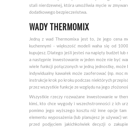
stali nierdzewnej, która umożliwia mycie w zmywa
dodatkowego bezpieczeństwa.
WADY THERMOMIX
Jedną z wad Thermomixa jest to, że jego cena m
kuchennymi - większość modeli waha się od 1000 
kupujesz. Dlatego jeśli jesteś na napięty budżet lub
a następnie inwestowanie w jeden może nie być war
wiele funkcji połączonych w jedną jednostkę, może b
indywidualny kawałek może zaoferować (np. moc m
instrukcje krok po kroku podczas niektórych przepi
przez wszystkie funkcje ze względu na jego złożonoś
Wszystkie rzeczy rozważane inwestowanie w thermo
kimś, kto chce wygody i wszechstronności z ich u
pomimo jego wyższego kosztu niż inne opcje tam 
elementu wyposażenia (lub planujesz je używać) wr
przed podjęciem jakichkolwiek decyzji o zakup