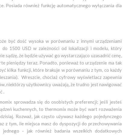
rce. Posiada również funkcję automatycznego wyłączania dla
oże być dość wysoka w porównaniu z innymi urządzeniami
do 1500 USD w zależności od lokalizacji i modelu, który
 nie sądzę, że będzie używać go wystarczająco uzasadnić cenę,
te pieniędzy teraz. Ponadto, ponieważ to urządzenie ma tak
yć kilka funkcji, które brakuje w porównaniu z tym, co każdy
ieszania). Wreszcie, chociaż cyfrowy wyświetlacz zapewnia
sów, niektórzy użytkownicy uważają, że trudno jest nawigować
ć .
mix sprowadza się do osobistych preferencji; jeśli jesteś
rządzeń kuchennych, to thermomix może być wart rozważenia
dzisiaj. Rozważ, jak często używasz każdego pojedynczego
az z tym, ile miejsca masz do dyspozycji do przechowywania
ie jednego - jak również badania wszelkich dodatkowych