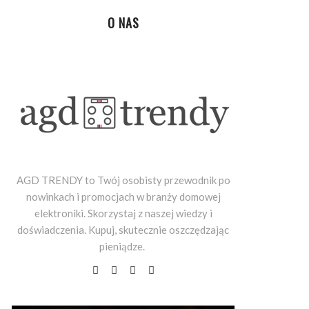
O NAS
AGD TRENDY to Twój osobisty przewodnik po
nowinkach i promocjach w branży domowej
elektroniki. Skorzystaj z naszej wiedzy i
doświadczenia. Kupuj, skutecznie oszczędzając
pieniądze.