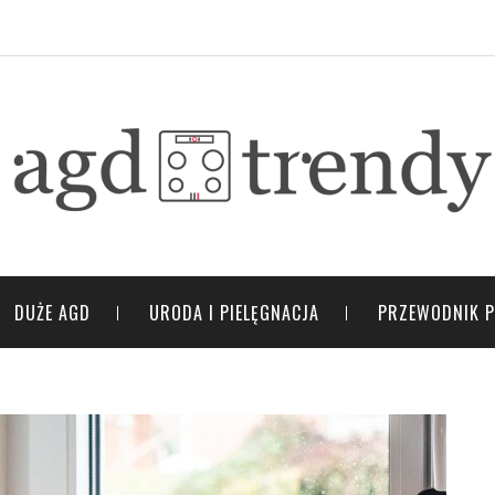
DUŻE AGD
URODA I PIELĘGNACJA
PRZEWODNIK 