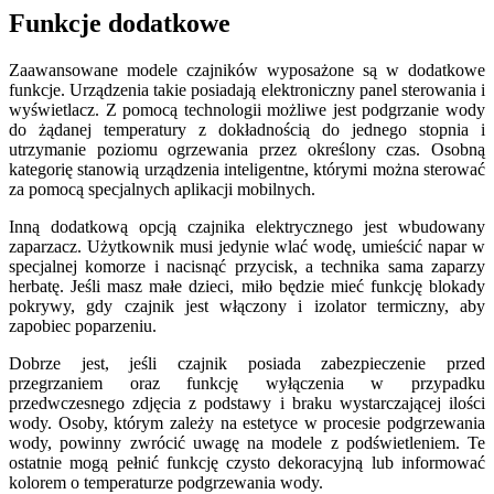
Funkcje dodatkowe
Zaawansowane modele czajników wyposażone są w dodatkowe
funkcje. Urządzenia takie posiadają elektroniczny panel sterowania i
wyświetlacz. Z pomocą technologii możliwe jest podgrzanie wody
do żądanej temperatury z dokładnością do jednego stopnia i
utrzymanie poziomu ogrzewania przez określony czas. Osobną
kategorię stanowią urządzenia inteligentne, którymi można sterować
za pomocą specjalnych aplikacji mobilnych.
Inną dodatkową opcją czajnika elektrycznego jest wbudowany
zaparzacz. Użytkownik musi jedynie wlać wodę, umieścić napar w
specjalnej komorze i nacisnąć przycisk, a technika sama zaparzy
herbatę. Jeśli masz małe dzieci, miło będzie mieć funkcję blokady
pokrywy, gdy czajnik jest włączony i izolator termiczny, aby
zapobiec poparzeniu.
Dobrze jest, jeśli czajnik posiada zabezpieczenie przed
przegrzaniem oraz funkcję wyłączenia w przypadku
przedwczesnego zdjęcia z podstawy i braku wystarczającej ilości
wody. Osoby, którym zależy na estetyce w procesie podgrzewania
wody, powinny zwrócić uwagę na modele z podświetleniem. Te
ostatnie mogą pełnić funkcję czysto dekoracyjną lub informować
kolorem o temperaturze podgrzewania wody.