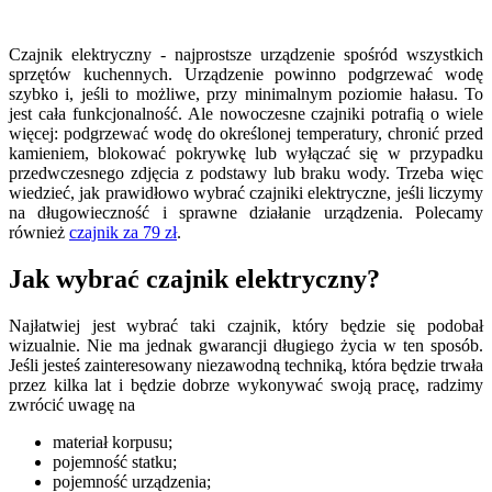
Сzajnik elektryczny - najprostsze urządzenie spośród wszystkich
sprzętów kuchennych. Urządzenie powinno podgrzewać wodę
szybko i, jeśli to możliwe, przy minimalnym poziomie hałasu. To
jest cała funkcjonalność. Ale nowoczesne czajniki potrafią o wiele
więcej: podgrzewać wodę do określonej temperatury, chronić przed
kamieniem, blokować pokrywkę lub wyłączać się w przypadku
przedwczesnego zdjęcia z podstawy lub braku wody. Trzeba więc
wiedzieć, jak prawidłowo wybrać czajniki elektryczne, jeśli liczymy
na długowieczność i sprawne działanie urządzenia. Polecamy
również
czajnik za 79 zł
.
Jak wybrać czajnik elektryczny?
Najłatwiej jest wybrać taki czajnik, który będzie się podobał
wizualnie. Nie ma jednak gwarancji długiego życia w ten sposób.
Jeśli jesteś zainteresowany niezawodną techniką, która będzie trwała
przez kilka lat i będzie dobrze wykonywać swoją pracę, radzimy
zwrócić uwagę na
materiał korpusu;
pojemność statku;
pojemność urządzenia;