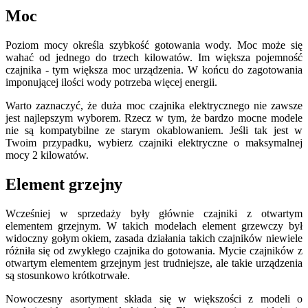
Moc
Poziom mocy określa szybkość gotowania wody. Moc może się
wahać od jednego do trzech kilowatów. Im większa pojemność
czajnika - tym większa moc urządzenia. W końcu do zagotowania
imponującej ilości wody potrzeba więcej energii.
Warto zaznaczyć, że duża moc czajnika elektrycznego nie zawsze
jest najlepszym wyborem. Rzecz w tym, że bardzo mocne modele
nie są kompatybilne ze starym okablowaniem. Jeśli tak jest w
Twoim przypadku, wybierz czajniki elektryczne o maksymalnej
mocy 2 kilowatów.
Element grzejny
Wcześniej w sprzedaży były głównie czajniki z otwartym
elementem grzejnym. W takich modelach element grzewczy był
widoczny gołym okiem, zasada działania takich czajników niewiele
różniła się od zwykłego czajnika do gotowania. Mycie czajników z
otwartym elementem grzejnym jest trudniejsze, ale takie urządzenia
są stosunkowo krótkotrwałe.
Nowoczesny asortyment składa się w większości z modeli o