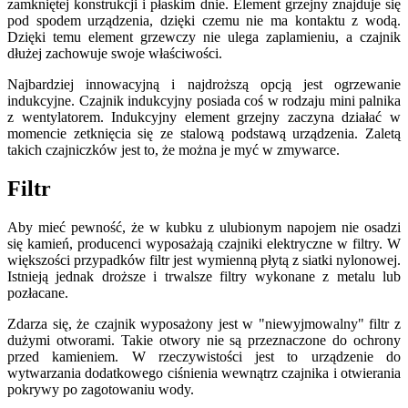
zamkniętej konstrukcji i płaskim dnie. Element grzejny znajduje się
pod spodem urządzenia, dzięki czemu nie ma kontaktu z wodą.
Dzięki temu element grzewczy nie ulega zaplamieniu, a czajnik
dłużej zachowuje swoje właściwości.
Najbardziej innowacyjną i najdroższą opcją jest ogrzewanie
indukcyjne. Czajnik indukcyjny posiada coś w rodzaju mini palnika
z wentylatorem. Indukcyjny element grzejny zaczyna działać w
momencie zetknięcia się ze stalową podstawą urządzenia. Zaletą
takich czajniczków jest to, że można je myć w zmywarce.
Filtr
Aby mieć pewność, że w kubku z ulubionym napojem nie osadzi
się kamień, producenci wyposażają czajniki elektryczne w filtry. W
większości przypadków filtr jest wymienną płytą z siatki nylonowej.
Istnieją jednak droższe i trwalsze filtry wykonane z metalu lub
pozłacane.
Zdarza się, że czajnik wyposażony jest w "niewyjmowalny" filtr z
dużymi otworami. Takie otwory nie są przeznaczone do ochrony
przed kamieniem. W rzeczywistości jest to urządzenie do
wytwarzania dodatkowego ciśnienia wewnątrz czajnika i otwierania
pokrywy po zagotowaniu wody.