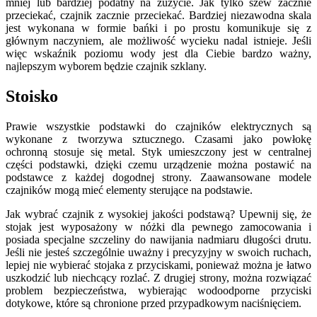
mniej lub bardziej podatny na zużycie. Jak tylko szew zacznie
przeciekać, czajnik zacznie przeciekać. Bardziej niezawodna skala
jest wykonana w formie bańki i po prostu komunikuje się z
głównym naczyniem, ale możliwość wycieku nadal istnieje. Jeśli
więc wskaźnik poziomu wody jest dla Ciebie bardzo ważny,
najlepszym wyborem będzie czajnik szklany.
Stoisko
Prawie wszystkie podstawki do czajników elektrycznych są
wykonane z tworzywa sztucznego. Czasami jako powłokę
ochronną stosuje się metal. Styk umieszczony jest w centralnej
części podstawki, dzięki czemu urządzenie można postawić na
podstawce z każdej dogodnej strony. Zaawansowane modele
czajników mogą mieć elementy sterujące na podstawie.
Jak wybrać czajnik z wysokiej jakości podstawą? Upewnij się, że
stojak jest wyposażony w nóżki dla pewnego zamocowania i
posiada specjalne szczeliny do nawijania nadmiaru długości drutu.
Jeśli nie jesteś szczególnie uważny i precyzyjny w swoich ruchach,
lepiej nie wybierać stojaka z przyciskami, ponieważ można je łatwo
uszkodzić lub niechcący rozlać. Z drugiej strony, można rozwiązać
problem bezpieczeństwa, wybierając wodoodporne przyciski
dotykowe, które są chronione przed przypadkowym naciśnięciem.