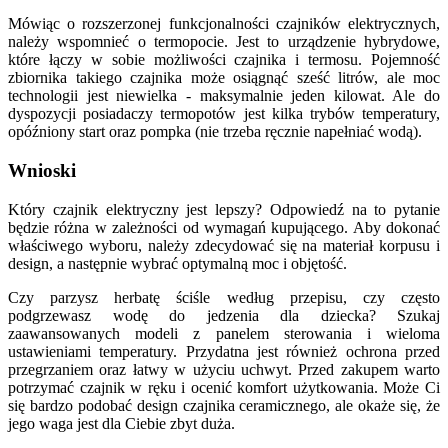
Mówiąc o rozszerzonej funkcjonalności czajników elektrycznych,
należy wspomnieć o termopocie. Jest to urządzenie hybrydowe,
które łączy w sobie możliwości czajnika i termosu. Pojemność
zbiornika takiego czajnika może osiągnąć sześć litrów, ale moc
technologii jest niewielka - maksymalnie jeden kilowat. Ale do
dyspozycji posiadaczy termopotów jest kilka trybów temperatury,
opóźniony start oraz pompka (nie trzeba ręcznie napełniać wodą).
Wnioski
Który czajnik elektryczny jest lepszy? Odpowiedź na to pytanie
będzie różna w zależności od wymagań kupującego. Aby dokonać
właściwego wyboru, należy zdecydować się na materiał korpusu i
design, a następnie wybrać optymalną moc i objętość.
Czy parzysz herbatę ściśle według przepisu, czy często
podgrzewasz wodę do jedzenia dla dziecka? Szukaj
zaawansowanych modeli z panelem sterowania i wieloma
ustawieniami temperatury. Przydatna jest również ochrona przed
przegrzaniem oraz łatwy w użyciu uchwyt. Przed zakupem warto
potrzymać czajnik w ręku i ocenić komfort użytkowania. Może Ci
się bardzo podobać design czajnika ceramicznego, ale okaże się, że
jego waga jest dla Ciebie zbyt duża.