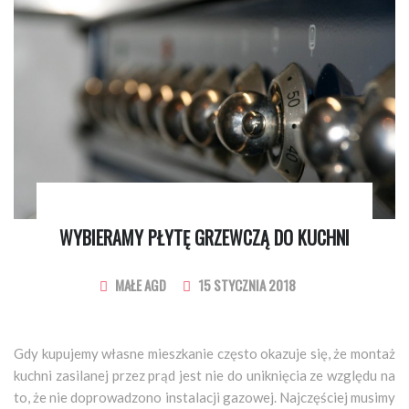
WYBIERAMY PŁYTĘ GRZEWCZĄ DO KUCHNI
MAŁE AGD
15 STYCZNIA 2018
Gdy kupujemy własne mieszkanie często okazuje się, że montaż
kuchni zasilanej przez prąd jest nie do uniknięcia ze względu na
to, że nie doprowadzono instalacji gazowej. Najczęściej musimy