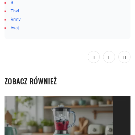
B
Thvl
Rrmv
Avaj
ZOBACZ RÓWNIEŻ