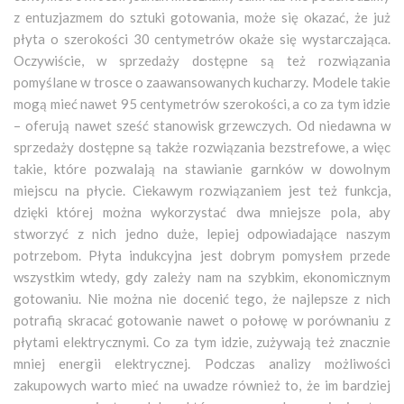
z entuzjazmem do sztuki gotowania, może się okazać, że już
płyta o szerokości 30 centymetrów okaże się wystarczająca.
Oczywiście, w sprzedaży dostępne są też rozwiązania
pomyślane w trosce o zaawansowanych kucharzy. Modele takie
mogą mieć nawet 95 centymetrów szerokości, a co za tym idzie
– oferują nawet sześć stanowisk grzewczych. Od niedawna w
sprzedaży dostępne są także rozwiązania bezstrefowe, a więc
takie, które pozwalają na stawianie garnków w dowolnym
miejscu na płycie. Ciekawym rozwiązaniem jest też funkcja,
dzięki której można wykorzystać dwa mniejsze pola, aby
stworzyć z nich jedno duże, lepiej odpowiadające naszym
potrzebom. Płyta indukcyjna jest dobrym pomysłem przede
wszystkim wtedy, gdy zależy nam na szybkim, ekonomicznym
gotowaniu. Nie można nie docenić tego, że najlepsze z nich
potrafią skracać gotowanie nawet o połowę w porównaniu z
płytami elektrycznymi. Co za tym idzie, zużywają też znacznie
mniej energii elektrycznej. Podczas analizy możliwości
zakupowych warto mieć na uwadze również to, że im bardziej