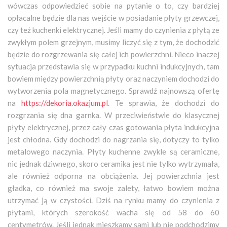
wówczas odpowiedzieć sobie na pytanie o to, czy bardziej
opłacalne będzie dla nas wejście w posiadanie płyty grzewczej,
czy też kuchenki elektrycznej. Jeśli mamy do czynienia z płytą ze
zwykłym polem grzejnym, musimy liczyć się z tym, że dochodzić
będzie do rozgrzewania się całej ich powierzchni. Nieco inaczej
sytuacja przedstawia się w przypadku kuchni indukcyjnych, tam
bowiem między powierzchnią płyty oraz naczyniem dochodzi do
wytworzenia pola magnetycznego.
Sprawdź najnowszą ofertę
na
https://dekoria.okazjum.pl
. Te sprawia, że dochodzi do
rozgrzania się dna garnka. W przeciwieństwie do klasycznej
płyty elektrycznej, przez cały czas gotowania płyta indukcyjna
jest chłodna. Gdy dochodzi do nagrzania się, dotyczy to tylko
metalowego naczynia. Płyty kuchenne zwykle są ceramiczne,
nic jednak dziwnego, skoro ceramika jest nie tylko wytrzymała,
ale również odporna na obciążenia. Jej powierzchnia jest
gładka, co również ma swoje zalety, łatwo bowiem można
utrzymać ją w czystości. Dziś na rynku mamy do czynienia z
płytami, których szerokość wacha się od 58 do 60
centymetrów. Jeśli jednak mieszkamy sami lub nie podchodzimy