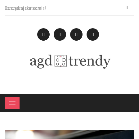
Oszczędzaj skutecznie!
×
Menu