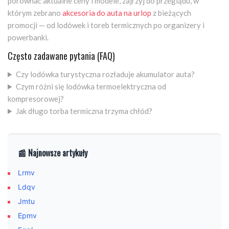
porównać aktualne ceny i modele, zajrzyj do przeglądu, w
którym zebrano
akcesoria do auta na urlop
z bieżących
promocji — od lodówek i toreb termicznych po organizery i
powerbanki.
Często zadawane pytania (FAQ)
Czy lodówka turystyczna rozładuje akumulator auta?
Czym różni się lodówka termoelektryczna od
kompresorowej?
Jak długo torba termiczna trzyma chłód?
📰 Najnowsze artykuły
Lrmv
Ldqv
Jmtu
Epmv