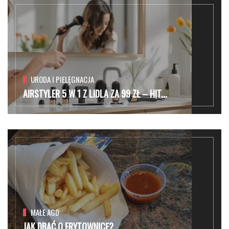
URODA I PIELĘGNACJA
AIRSTYLER 5 W 1 Z LIDLA ZA 99 ZŁ – HIT...
MAŁE AGD
JAK DBAĆ O FRYTOWNICĘ?