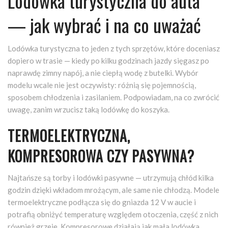
Lodówka turystyczna do auta
— jak wybrać i na co uważać
Lodówka turystyczna to jeden z tych sprzętów, które doceniasz
dopiero w trasie — kiedy po kilku godzinach jazdy sięgasz po
naprawdę zimny napój, a nie ciepłą wodę z butelki. Wybór
modelu wcale nie jest oczywisty: różnią się pojemnością,
sposobem chłodzenia i zasilaniem. Podpowiadam, na co zwrócić
uwagę, zanim wrzucisz taką lodówkę do koszyka.
TERMOELEKTRYCZNA,
KOMPRESOROWA CZY PASYWNA?
Najtańsze są torby i lodówki pasywne — utrzymują chłód kilka
godzin dzięki wkładom mrożącym, ale same nie chłodzą. Modele
termoelektryczne podłącza się do gniazda 12 V w aucie i
potrafią obniżyć temperaturę względem otoczenia, część z nich
również grzeje. Kompresorowe działają jak mała lodówka