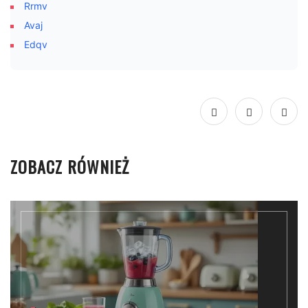
Rrmv
Avaj
Edqv
ZOBACZ RÓWNIEŻ