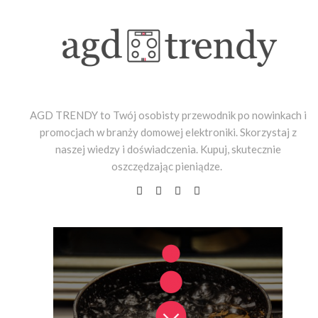
AGD TRENDY to Twój osobisty przewodnik po nowinkach i
promocjach w branży domowej elektroniki. Skorzystaj z
naszej wiedzy i doświadczenia. Kupuj, skutecznie
oszczędzając pieniądze.