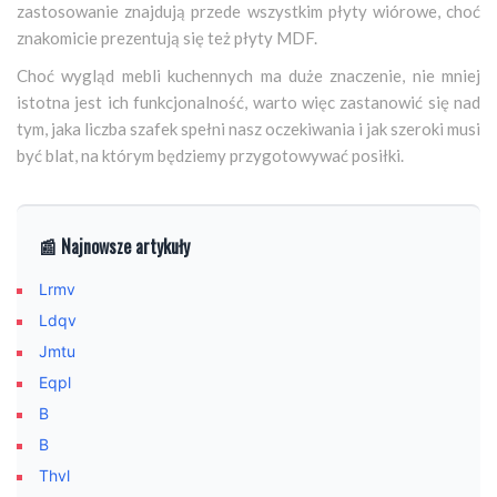
zastosowanie znajdują przede wszystkim płyty wiórowe, choć
znakomicie prezentują się też płyty MDF.
Choć wygląd mebli kuchennych ma duże znaczenie, nie mniej
istotna jest ich funkcjonalność, warto więc zastanowić się nad
tym, jaka liczba szafek spełni nasz oczekiwania i jak szeroki musi
być blat, na którym będziemy przygotowywać posiłki.
📰 Najnowsze artykuły
Lrmv
Ldqv
Jmtu
Eqpl
B
B
Thvl