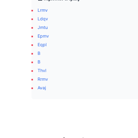
Lrmv
Ldqv
Jmtu
Epmv
Eqpl
B
B
Thvl
Rrmv
Avaj