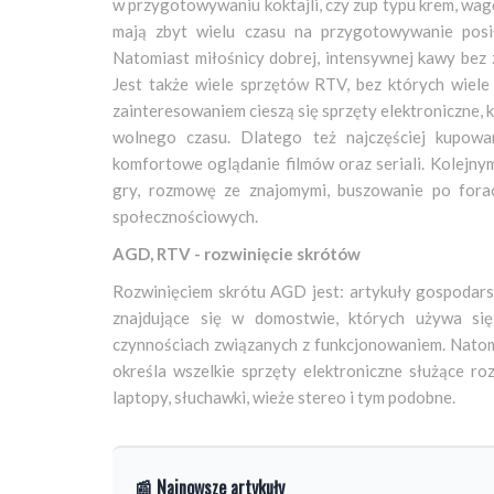
w przygotowywaniu koktajli, czy zup typu krem, wagę
mają zbyt wielu czasu na przygotowywanie posi
Natomiast miłośnicy dobrej, intensywnej kawy bez 
Jest także wiele sprzętów RTV, bez których wiele
zainteresowaniem cieszą się sprzęty elektroniczne, 
wolnego czasu. Dlatego też najczęściej kupowan
komfortowe oglądanie filmów oraz seriali. Kolejny
gry, rozmowę ze znajomymi, buszowanie po forac
społecznościowych.
AGD, RTV - rozwinięcie skrótów
Rozwinięciem skrótu AGD jest: artykuły gospodar
znajdujące się w domostwie, których używa się
czynnościach związanych z funkcjonowaniem. Natomia
określa wszelkie sprzęty elektroniczne służące ro
laptopy, słuchawki, wieże stereo i tym podobne.
📰 Najnowsze artykuły