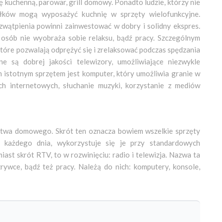
 kuchenną, parowar, grill domowy. Ponadto ludzie, którzy nie
łków mogą wyposażyć kuchnię w sprzęty wielofunkcyjne.
zwątpienia powinni zainwestować w dobry i solidny ekspres.
 osób nie wyobraża sobie relaksu, bądź pracy. Szczególnym
które pozwalają odprężyć się i zrelaksować podczas spędzania
e są dobrej jakości telewizory, umożliwiające niezwykle
m istotnym sprzętem jest komputer, który umożliwia granie w
h internetowych, słuchanie muzyki, korzystanie z mediów
stwa domowego. Skrót ten oznacza bowiem wszelkie sprzęty
 każdego dnia, wykorzystuje się je przy standardowych
st skrót RTV, to w rozwinięciu: radio i telewizja. Nazwa ta
zrywce, bądź też pracy. Należą do nich: komputery, konsole,