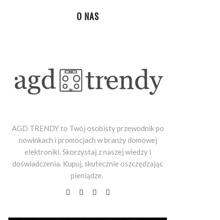
O NAS
AGD TRENDY to Twój osobisty przewodnik po
nowinkach i promocjach w branży domowej
elektroniki. Skorzystaj z naszej wiedzy i
doświadczenia. Kupuj, skutecznie oszczędzając
pieniądze.