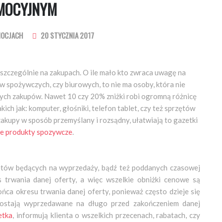
MOCYJNYM
MOCJACH
20 STYCZNIA 2017
 szczególnie na zakupach. O ile mało kto zwraca uwagę na
w spożywczych, czy biurowych, to nie ma osoby, która nie
zych zakupów. Nawet 10 czy 20% zniżki robi ogromną różnicę
ch jak: komputer, głośniki, telefon tablet, czy też sprzętów
akupy w sposób przemyślany i rozsądny, ułatwiają to gazetki
e produkty spozywcze
.
zętów będących na wyprzedaży, bądź też poddanych czasowej
 trwania danej oferty, a więc wszelkie obniżki cenowe są
ńca okresu trwania danej oferty, ponieważ często dzieje się
e zostają wyprzedawane na długo przed zakończeniem danej
etka
, informują klienta o wszelkich przecenach, rabatach, czy