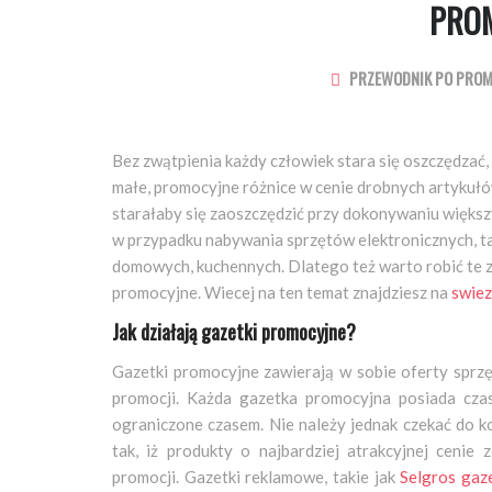
PRO
PRZEWODNIK PO PRO
Bez zwątpienia każdy człowiek stara się oszczędzać,
małe, promocyjne różnice w cenie drobnych artykułó
starałaby się zaoszczędzić przy dokonywaniu więks
w przypadku nabywania sprzętów elektronicznych, taki
domowych, kuchennych. Dlatego też warto robić te z
promocyjne.
Wiecej na ten temat znajdziesz na
swiez
Jak działają gazetki promocyjne?
Gazetki promocyjne zawierają w sobie oferty spr
promocji. Każda gazetka promocyjna posiada czas
ograniczone czasem. Nie należy jednak czekać do ko
tak, iż produkty o najbardziej atrakcyjnej ceni
promocji. Gazetki reklamowe, takie jak
Selgros gaz