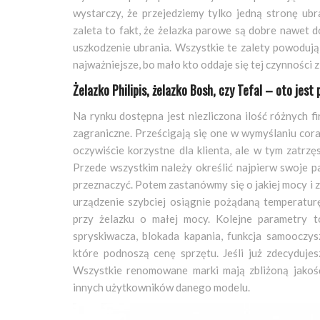
wystarczy, że przejedziemy tylko jedną stronę ubr
zaleta to fakt, że żelazka parowe są dobre nawet 
uszkodzenie ubrania. Wszystkie te zalety powodują
najważniejsze, bo mało kto oddaje się tej czynności z 
Żelazko Philipis, żelazko Bosh, czy Tefal – oto jest 
Na rynku dostępna jest niezliczona ilość różnych fi
zagraniczne. Prześcigają się one w wymyślaniu cor
oczywiście korzystne dla klienta, ale w tym zatrz
Przede wszystkim należy określić najpierw swoje 
przeznaczyć. Potem zastanówmy się o jakiej mocy i 
urządzenie szybciej osiągnie pożądaną temperaturę
przy żelazku o małej mocy. Kolejne parametry to
spryskiwacza, blokada kapania, funkcja samooczy
które podnoszą cenę sprzętu. Jeśli już zdecyduje
Wszystkie renomowane marki mają zbliżoną jakość
innych użytkowników danego modelu.