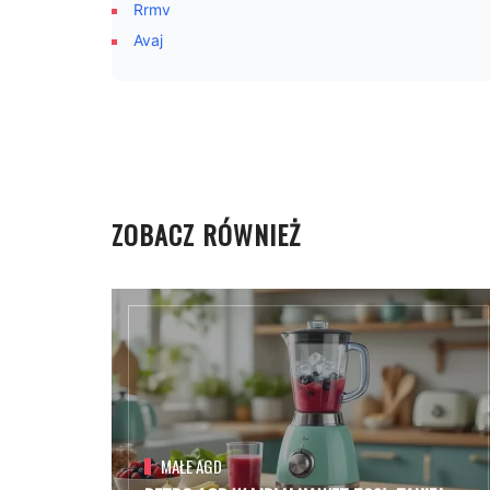
Rrmv
Avaj
ZOBACZ RÓWNIEŻ
MAŁE AGD