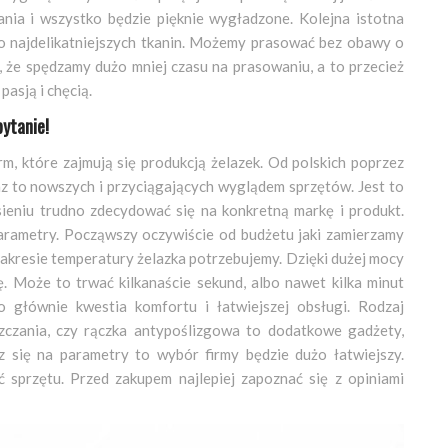
ania i wszystko będzie pięknie wygładzone. Kolejna istotna
do najdelikatniejszych tkanin. Możemy prasować bez obawy o
, że spędzamy dużo mniej czasu na prasowaniu, a to przecież
pasją i chęcią.
pytanie!
rm, które zajmują się produkcją żelazek. Od polskich poprzez
az to nowszych i przyciągających wyglądem sprzętów. Jest to
ęsieniu trudno zdecydować się na konkretną markę i produkt.
parametry. Począwszy oczywiście od budżetu jaki zamierzamy
zakresie temperatury żelazka potrzebujemy. Dzięki dużej mocy
. Może to trwać kilkanaście sekund, albo nawet kilka minut
 głównie kwestia komfortu i łatwiejszej obsługi. Rodzaj
szczania, czy rączka antypoślizgowa to dodatkowe gadżety,
sz się na parametry to wybór firmy będzie dużo łatwiejszy.
 sprzętu. Przed zakupem najlepiej zapoznać się z opiniami