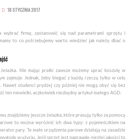
18 STYCZNIA 2017
wybrać firmę, zastanowić się nad parametrami sprzętu i
 mamy to co potrzebujemy warto wiedzieć jak należy dbać o
ejść
żelazka. Nie mając pralki zawsze możemy uprać koszulę w
tym zajmuje. Jednak, żeby biegać z każdą rzeczą tylko w celu
 Nawet studenci prędzej czy później nie mogą obyć się bez
ć ten niewielki, aczkolwiek niezbędny artykuł małego AGD.
mu znajdziemy jeszcze żelazka, które prasują tylko za pomocą
 parowe to można wyróżnić ich dwa typy: z pojemniczkiem na
erator pary. Te małe urządzenia parowe działają na zasadzie
ygodę w użyciu. Jeśli sprzęt jest naprawdę niezłej jakości to