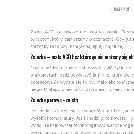
MAŁE AGD
Zakup AGD to zawsze nie lada wyzwanie. Trzeba 
budżetem, który zamierzamy przeznaczyć. Gdy już
sprzęt by ten służył nam jak najlepiej i najdłużej.
Żelazko – małe AGD bez którego nie możemy się ob
Chyba każdemu trudno sobie wyobrazić życie bez 
pralkomatach, bądź powierzyć ją firmie, która się 
odprasowania wydaje się to być mało ekonomiczne.
niego. Dlatego w niemal każdym domu możemy znaleź
Żelazko parowe - zalety
Ten model to już niemal standard. W mało, którym do
wysokiej temperatury. Jeśli chodzi o te nowsze –
wodę i te najnowszej technologii wyposażone w gen
wyrzucenia pary i przede wszystkim zapewniają nam w