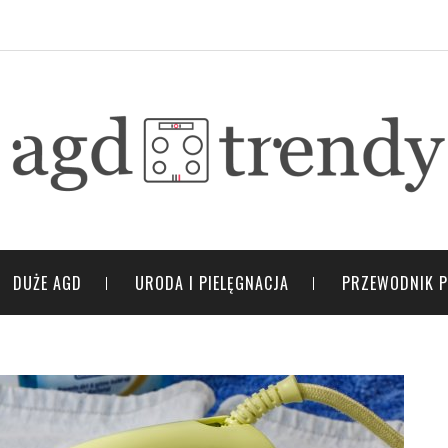
DUŻE AGD
URODA I PIELĘGNACJA
PRZEWODNIK 