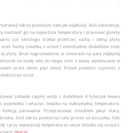
erwacji tak by posłużyło nam jak najdłużej. Jeśli substancja,
ży nastawić go na najwyższa temperaturę i prasować gazetę
ywarło coś oleistego trzeba przetrzeć suchą i zimną płytę
 ocet. Suchą szmatką z octem i ewentualnie dodatkiem sody
raj płytę. Brud nagromadzony w otworach na parę najlepiej
zbiornik na wodę wlej do niego ocet z wodą, wymieszane w
rowało przez około pięć minut. Potem powtórz czynność z
stałości po occie.
 używać szklanki ciepłej wody z dodatkiem 4 łyżeczek kwasu
 pojemnika i włączyć żelazko na maksymalną temperaturę.
funkcją parowania. Przeprasować żelazkiem jakąś starą,
 brudna. Jeśli tak to powtórzyć cały proces od początku. Gdy
ę i przy najwyższej temperaturze nasze żelazko się oczyści.
rtykul:
ding.pl
.