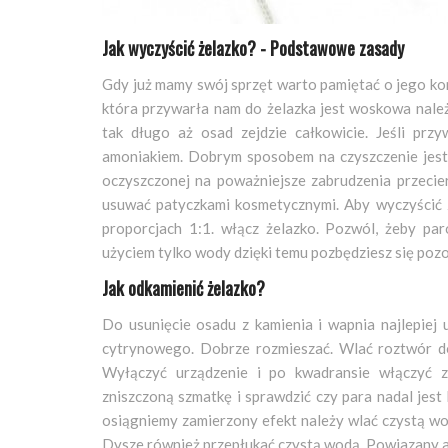
Jak wyczyścić żelazko? - Podstawowe zasady
Gdy już mamy swój sprzęt warto pamiętać o jego kons
która przywarła nam do żelazka jest woskowa nale
tak długo aż osad zejdzie całkowicie. Jeśli prz
amoniakiem. Dobrym sposobem na czyszczenie jest
oczyszczonej na poważniejsze zabrudzenia przecie
usuwać patyczkami kosmetycznymi. Aby wyczyścić 
proporcjach 1:1. włącz żelazko. Pozwól, żeby pa
użyciem tylko wody dzięki temu pozbędziesz się pozo
Jak odkamienić żelazko?
Do usunięcie osadu z kamienia i wapnia najlepiej
cytrynowego. Dobrze rozmieszać. Wlać roztwór do
Wyłączyć urządzenie i po kwadransie włączyć z 
zniszczoną szmatkę i sprawdzić czy para nadal jest
osiągniemy zamierzony efekt należy wlać czystą wod
Dysze również przepłukać czystą wodą. Powiazany a