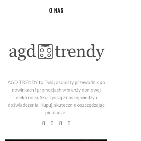
O NAS
AGD TRENDY to Twój osobisty przewodnik po
nowinkach i promocjach w branży domowej
elektroniki. Skorzystaj z naszej wiedzy i
doświadczenia. Kupuj, skutecznie oszczędzając
pieniądze.