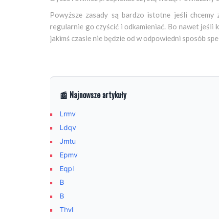
Powyższe zasady są bardzo istotne jeśli chcemy 
regularnie go czyścić i odkamieniać. Bo nawet jeśli 
jakimś czasie nie będzie od w odpowiedni sposób speł
📰 Najnowsze artykuły
Lrmv
Ldqv
Jmtu
Epmv
Eqpl
B
B
Thvl